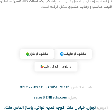
یز توجه ویژه داریم. اصول کاری ما بر پایه
کیفیت، اصالت کالا، تأمین مطمئن،
قیمت مناسب و رضایت مشتری
شکل گرفته است.
دریافت اپلیکیشن فروشگاه (بزودی)
دانلود از مایکت
دانلود از بازار
دانلود از گوگل پلی
شماره تماس:
۰۹۱۲8951412
و
۰2136610744
ایمیل:
sales@ENBelts.com
آدرس:
تهران، خیابان ملت، کوچه قدیم نوائی، پاساژ الماس ملت،