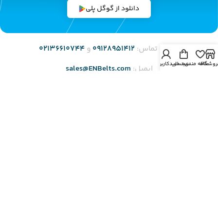
دانلود از گوگل پلی
شماره تماس:
۰۹۱۲8951412
و
۰2136610744
روشگاه
علاقه مندی
سبد خرید
حساب کاربری من
ایمیل:
sales@ENBelts.com
آدرس:
تهران، خیابان ملت، کوچه قدیم نوائی، پاساژ الماس ملت،
زیرزمین 2، واحد 12
لینک های مهم
صفحه اصلی
قوانین و مقررات
وبلاگ
فروشگاه
همکاری در فروش
نمایندگی ها
تماس با ما
روش های ثبت سفارش
محصولات حراجی
درباره ما
شرایط مرجوعی
سوالات متداول