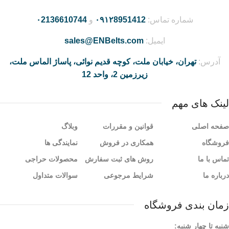
شماره تماس:
۰۹۱۲8951412
و
۰2136610744
ایمیل:
sales@ENBelts.com
آدرس:
تهران، خیابان ملت، کوچه قدیم نوائی، پاساژ الماس ملت،
زیرزمین 2، واحد 12
لینک های مهم
صفحه اصلی
قوانین و مقررات
وبلاگ
فروشگاه
همکاری در فروش
نمایندگی ها
تماس با ما
روش های ثبت سفارش
محصولات حراجی
درباره ما
شرایط مرجوعی
سوالات متداول
زمان بندی فروشگاه
شنبه تا چهار شنبه: