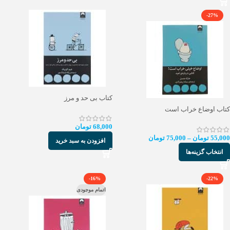
-27%
کتاب بی حد و مرز
کتاب اوضاع خراب است
68,000
تومان
55,000
تومان
–
75,000
تومان
افزودن به سبد خرید
انتخاب گزینه‌ها
-16%
-22%
اتمام موجودی