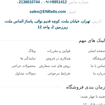
شماره تماس:
۰۹۱۲8951412
و
۰2136610744
ایمیل:
sales@ENBelts.com
آدرس:
تهران، خیابان ملت، کوچه قدیم نوائی، پاساژ الماس ملت،
زیرزمین 2، واحد 12
لینک های مهم
صفحه اصلی
قوانین و مقررات
وبلاگ
فروشگاه
همکاری در فروش
نمایندگی ها
تماس با ما
روش های ثبت سفارش
محصولات حراجی
درباره ما
شرایط مرجوعی
سوالات متداول
زمان بندی فروشگاه
شنبه تا چهار شنبه:
ساعت 9 الی 17