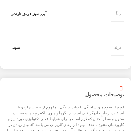
رنگ
آبی
,
سبز
,
قرمز
,
نارنجی
برند
سونی
توضیحات محصول
لورم ایپسوم متن ساختگی با تولید سادگی نامفهوم از صنعت چاپ و با
استفاده از طراحان گرافیک است. چاپگرها و متون بلکه روزنامه و مجله در
ستون و سطرآنچنان که لازم است و برای شرایط فعلی تکنولوژی مورد نیاز و
کاربردهای متنوع با هدف بهبود ابزارهای کاربردی می باشد. کتابهای زیادی در
شصت و سه درصد گذشته، حال و آینده شناخت فراوان جامعه و متخصصان را