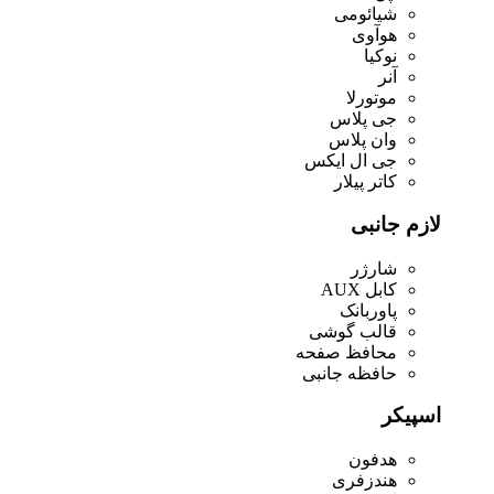
شیائومی
هوآوی
نوکیا
آنر
موتورلا
جی پلاس
وان پلاس
جی ال ایکس
کاتر پیلار
لازم جانبی
شارژر
کابل AUX
پاوربانک
قالب گوشی
محافظ صفحه
حافظه جانبی
اسپیکر
هدفون
هندزفری