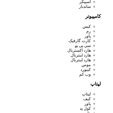
اسپیکر
ساندبار
کامپیوتر
کیس
رم
پاور
کارت گارفیک
سی پی یو
هارد اکسترنال
هارد اینترنال
هارد اینترنال
موس
کیبورد
وب کم
لپتاپ
لپتاپ
کیف
پاور
کول پد