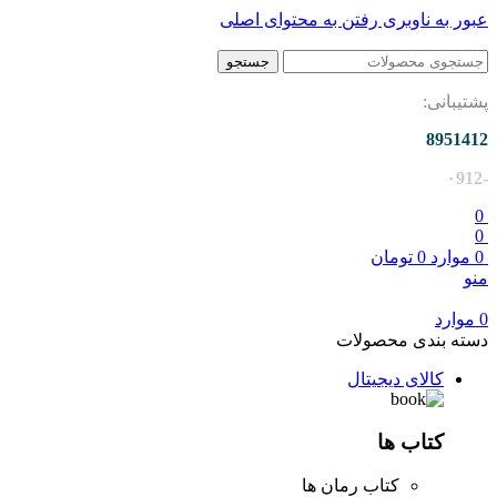
عبور به ناوبری
رفتن به محتوای اصلی
جستجو
پشتیبانی:
8951412
-۰912
0
0
0
موارد
0
تومان
منو
0
موارد
دسته بندی محصولات
کالای دیجیتال
کتاب ها
کتاب رمان ها