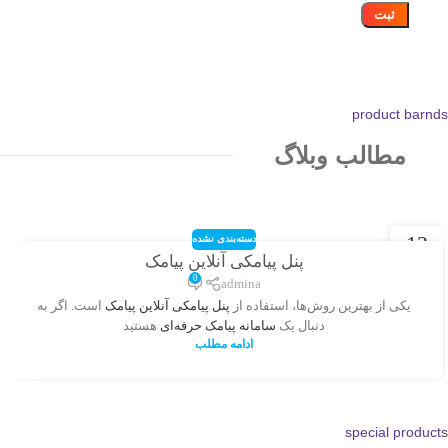
product barnds
مطالب وبلاگ
12
دسته‌بندی نشده
پنل پیامکی آنلاین پیامک
اکتبر
0
admina
یکی از بهترین روش‌ها، استفاده از
پنل پیامکی آنلاین پیامک
است. اگر به
دنبال یک
سامانه پیامک حرفه‌ای
هستید
ادامه مطلب
special products