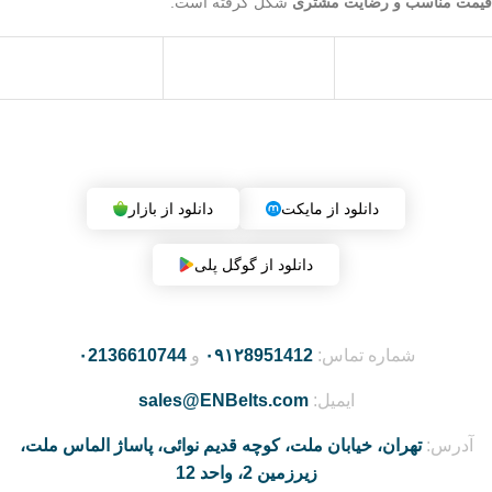
قیمت مناسب و رضایت مشتری
شکل گرفته است.
دریافت اپلیکیشن فروشگاه (بزودی)
دانلود از مایکت
دانلود از بازار
دانلود از گوگل پلی
شماره تماس:
۰۹۱۲8951412
و
۰2136610744
ایمیل:
sales@ENBelts.com
آدرس:
تهران، خیابان ملت، کوچه قدیم نوائی، پاساژ الماس ملت،
زیرزمین 2، واحد 12