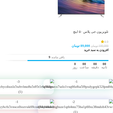
تلو
تلویزیون جی پلاس ۵۰ اینچ
.0
00
4.0
اف
89,000
تومان
100,000
تومان
افزودن به سبد خرید
باقی مانده:
9
0
00
00
00
ثانیه
دقیقه
ساعت
روز