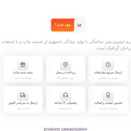
رم ایپسوم متن ساختگی با تولید سادگی نامفهوم از صنعت چاپ و با استفاده ا
احان گرافیک است.
ارسال سریع سفارشات
پرداخت در محل
بسته بندی جذاب
فردای ثبت سفارش
پس از تحویل کالا
مناسب هدیه دادن
تضمین کیفیت و اصالت
پشتیبانی ۲۴ ساعته
ارسال به سراسر کشور
و ضمانت مرجوعی
در ۷ روز هفته
با پست پیشتاز
products categorization